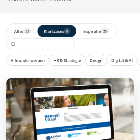
Alles
Klantcases
Inspiratie
33
8
25
Alle onderwerpen
HR & Strategie
Design
Digital & AI