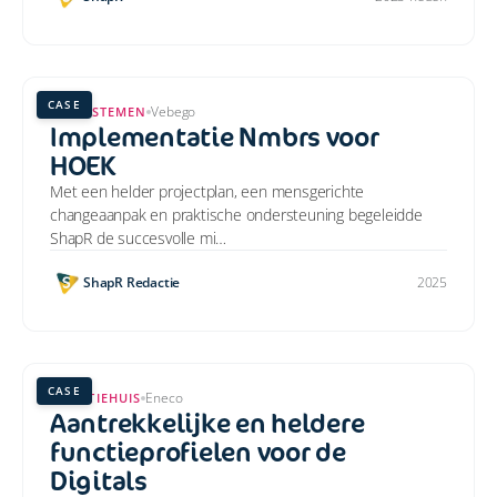
CASE
Vebego
HR-SYSTEMEN
Implementatie Nmbrs voor
HOEK
Met een helder projectplan, een mensgerichte
changeaanpak en praktische ondersteuning begeleidde
ShapR de succesvolle mi…
ShapR Redactie
2025
CASE
Eneco
FUNCTIEHUIS
Aantrekkelijke en heldere
functieprofielen voor de
Digitals