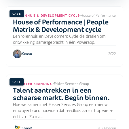
CASE
House of Performance
ROLLENHUIS & DEVELOPMENT CYCLE
House of Performance | People
Matrix & Development cycle
Een rollenhuis en Development Cycle die draaien om
ontwikkeling, samengebracht in één Powerapp.
Keanu
2022
CASE
Fokker Services Group
EMPLOYER BRANDING
Talent aantrekken in een
schaarse markt. Begin binnen.
Hoe we samen met Fokker Services Group een nieuw
employer brand bouwden dat naadloos aansluit op wie ze
écht zijn. Zo ma…
ShapR
2023-heden