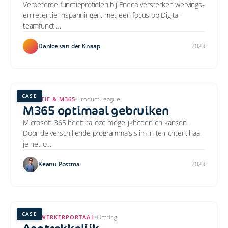
Verbeterde functieprofielen bij Eneco versterken wervings-
en retentie-inspanningen, met een focus op Digital-
teamfuncti…
Danice van der Knaap
2023
CASE
Product League
ADOPTIE & M365
M365 optimaal gebruiken
Microsoft 365 heeft talloze mogelijkheden en kansen.
Door de verschillende programma’s slim in te richten, haal
je het o…
Keanu Postma
2023
CASE
Omring
MEDEWERKERPORTAAL