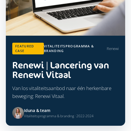
FEATURED
VITALITEITSPROGRAMMA &
Renewi
CASE
BRANDING
Renewi | Lancering van
Renewi Vitaal
Van los vitaliteitsaanbod naar één herkenbare
beweging: Renewi Vitaal.
Iduna & team
Vitaliteitsprogramma & branding · 2022-2024