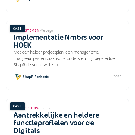
CASE
Vebego
HR-SYSTEMEN
Implementatie Nmbrs voor
HOEK
Met een helder projectplan, een mensgerichte
changeaanpak en praktische ondersteuning begeleidde
ShapR de succesvolle mi…
ShapR Redactie
2025
CASE
Eneco
FUNCTIEHUIS
Aantrekkelijke en heldere
functieprofielen voor de
Digitals