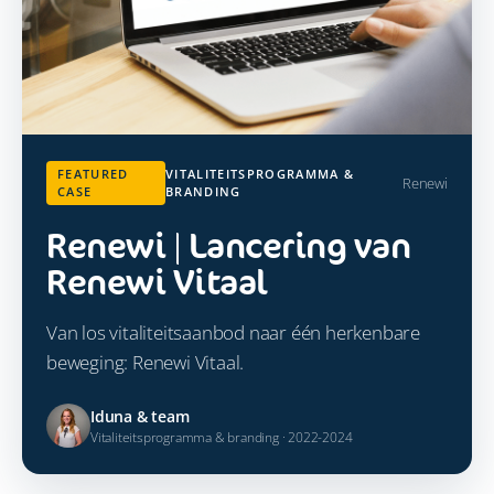
FEATURED
VITALITEITSPROGRAMMA &
Renewi
CASE
BRANDING
Renewi | Lancering van
Renewi Vitaal
Van los vitaliteitsaanbod naar één herkenbare
beweging: Renewi Vitaal.
Iduna & team
Vitaliteitsprogramma & branding · 2022-2024