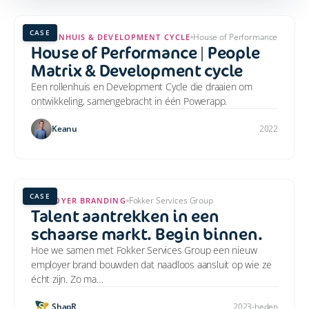
CASE
House of Performance
ROLLENHUIS & DEVELOPMENT CYCLE
House of Performance | People
Matrix & Development cycle
Een rollenhuis en Development Cycle die draaien om
ontwikkeling, samengebracht in één Powerapp.
Keanu
2022
CASE
Fokker Services Group
EMPLOYER BRANDING
Talent aantrekken in een
schaarse markt. Begin binnen.
Hoe we samen met Fokker Services Group een nieuw
employer brand bouwden dat naadloos aansluit op wie ze
écht zijn. Zo ma…
ShapR
2023-heden