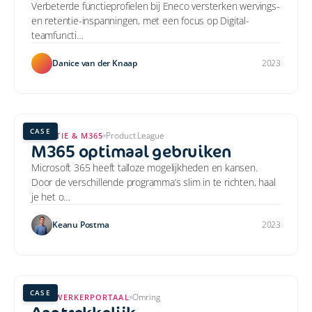
Verbeterde functieprofielen bij Eneco versterken wervings-
en retentie-inspanningen, met een focus op Digital-
teamfuncti…
Danice van der Knaap
2023
CASE
Product League
ADOPTIE & M365
M365 optimaal gebruiken
Microsoft 365 heeft talloze mogelijkheden en kansen.
Door de verschillende programma’s slim in te richten, haal
je het o…
Keanu Postma
2023
CASE
Omring
MEDEWERKERPORTAAL