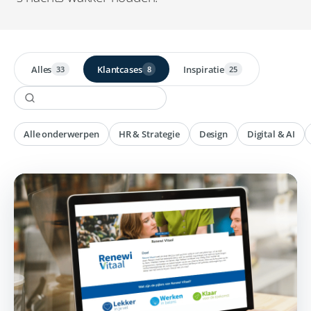
Alles
Klantcases
Inspiratie
33
8
25
Alle onderwerpen
HR & Strategie
Design
Digital & AI