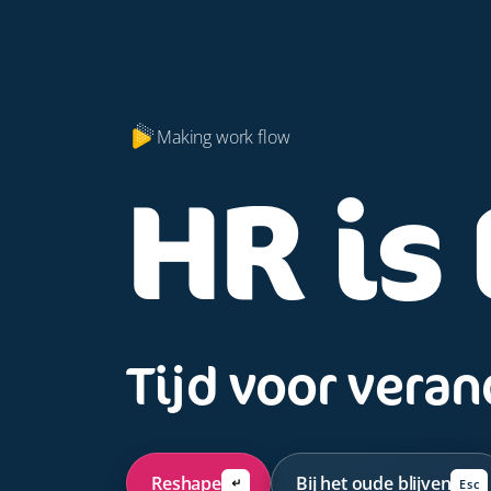
Making work flow
HR is
Tijd voor vera
Reshape
Bij het oude blijven
Esc