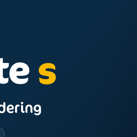
 te
ndering