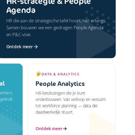
HR-strategie & People
Agenda
HR die aan de strategische tafel hoort, niet erlangs.
Samen bouwen we een gedragen People Agenda
en P&C-visie.
Ontdek meer
DATA & ANALYTICS
al
People Analytics
werkers
HR-beslissingen die je kunt
geleidt.
onderbouwen. Van verloop en verzuim
tot workforce planning — data die
daadwerkelijk stuurt.
Ontdek meer