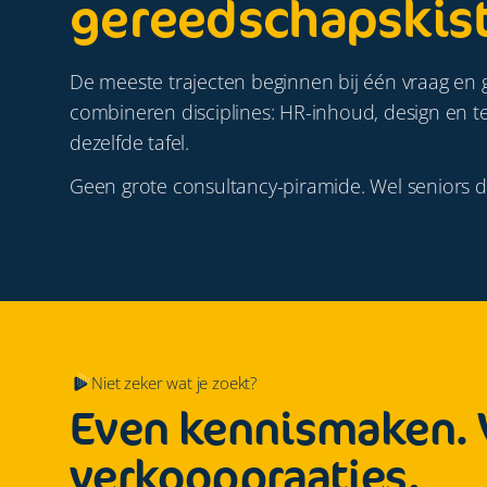
gereedschapskis
De meeste trajecten beginnen bij één vraag en
combineren disciplines: HR-inhoud, design en t
dezelfde tafel.
Geen grote consultancy-piramide. Wel seniors d
Niet zeker wat je zoekt?
Even kennismaken. V
verkooppraatjes.