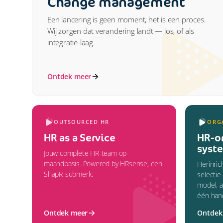
Change management
Een lancering is geen moment, het is een proces.
Wij zorgen dat verandering landt — los, of als
integratie-laag.
Ontdek meer
OUTSOURCED HR
ORGA
HR as a Service
HR-or
syst
Jouw complete HR-team op
maandbasis. Powered by HRsense, een
Herinric
ShapR-submerk.
selectie
model, a
één han
Ontdek meer
Ontdek