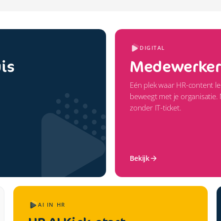
DIGITAL
is
Medewerkerp
Eén plek waar HR-content le
beweegt met je organisatie.
zonder IT-ticket.
Bekijk
AI IN HR