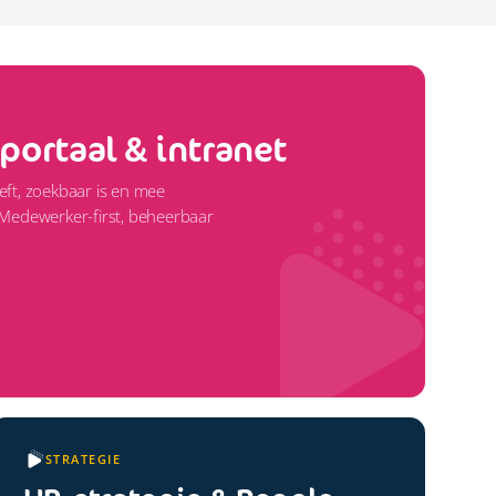
ortaal & intranet
eft, zoekbaar is en mee
 Medewerker-first, beheerbaar
STRATEGIE