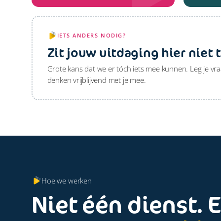
IETS ANDERS NODIG?
Zit jouw uitdaging hier niet 
Grote kans dat we er tóch iets mee kunnen. Leg je vr
denken vrijblijvend met je mee.
Hoe we werken
Niet één dienst. 