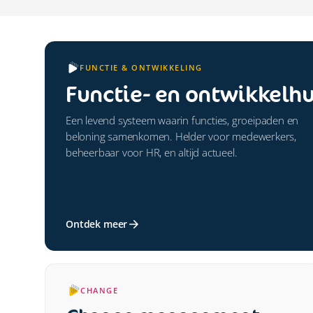
FUNCTIE & ONTWIKKELING
Functie- en ontwikkelhu
Een levend systeem waarin functies, groeipaden en
beloning samenkomen. Helder voor medewerkers,
beheerbaar voor HR, en altijd actueel.
Ontdek meer
CHANGE