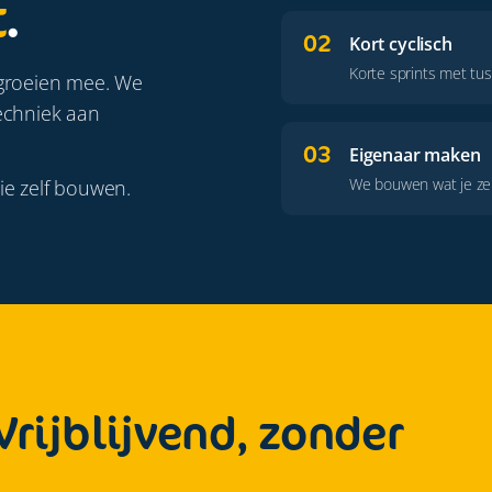
t
.
02
Kort cyclisch
Korte sprints met tus
 groeien mee. We
echniek aan
03
Eigenaar maken
We bouwen wat je zel
ie zelf bouwen.
rijblijvend, zonder