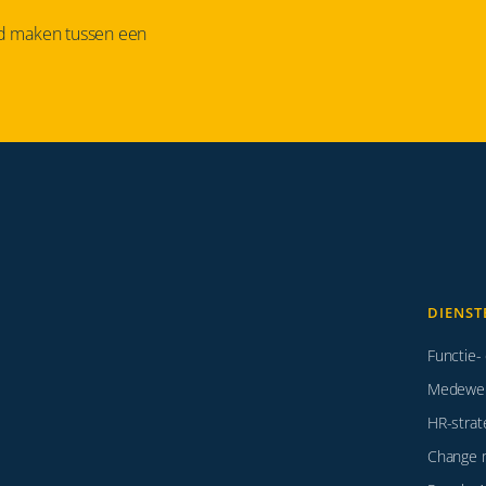
id maken tussen een
DIENST
Functie-
Medewerk
HR-strat
Change 