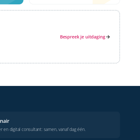
Bespreek je uitdaging
inair
er en digital consultant: samen, vanaf dag één.