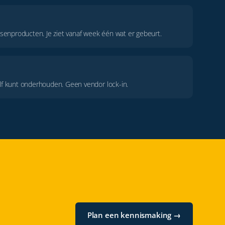
senproducten. Je ziet vanaf week één wat er gebeurt.
f kunt onderhouden. Geen vendor lock-in.
Plan een kennismaking →