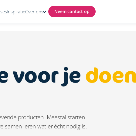
ases
Inspiratie
Over ons
Neem contact op
e voor je
doe
.
 levende producten. Meestal starten
 samen leren wat er écht nodig is.