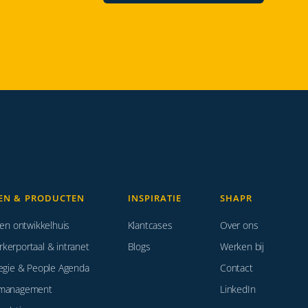
EN & PRODUCTEN
INSPIRATIE
SHAPR
 en ontwikkelhuis
Klantcases
Over ons
erportaal & intranet
Blogs
Werken bij
egie & People Agenda
Contact
management
LinkedIn