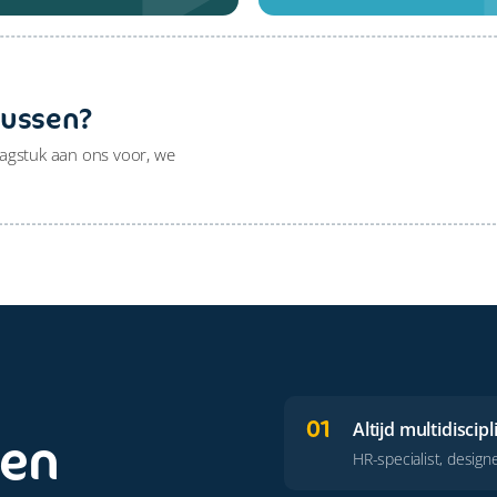
tussen?
aagstuk aan ons voor, we
01
Altijd multidiscipl
Een
HR-specialist, design