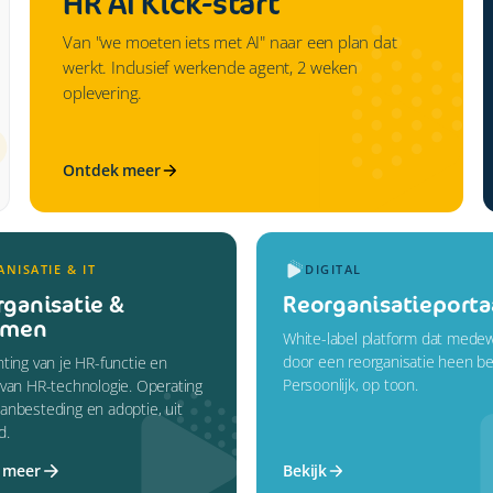
HR AI Kick-start
Van "we moeten iets met AI" naar een plan dat
werkt. Inclusief werkende agent, 2 weken
oplevering.
Ontdek meer
NISATIE & IT
DIGITAL
ganisatie &
Reorganisatieporta
emen
White-label platform dat mede
door een reorganisatie heen be
hting van je HR-functie en
Persoonlijk, op toon.
 van HR-technologie. Operating
anbesteding en adoptie, uit
d.
 meer
Bekijk