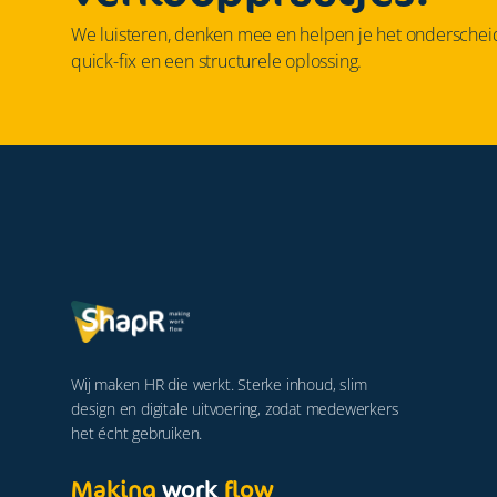
We luisteren, denken mee en helpen je het ondersche
quick-fix en een structurele oplossing.
Wij maken HR die werkt. Sterke inhoud, slim
design en digitale uitvoering, zodat medewerkers
het écht gebruiken.
Making
work
flow