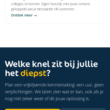
collega's te kennen. Eigen huisstijl, met jouw content,
gekoppeld aan je bestaande HR-systemen.
Ontdek meer →
Welke knel zit bij jullie
het
diepst
?
Plan een vrijblijvende kennismaking: een uur, geen
verplichtingen. We laten zien wat er kan, ook als je
nog niet zeker weet of dit jouw oplossing is.