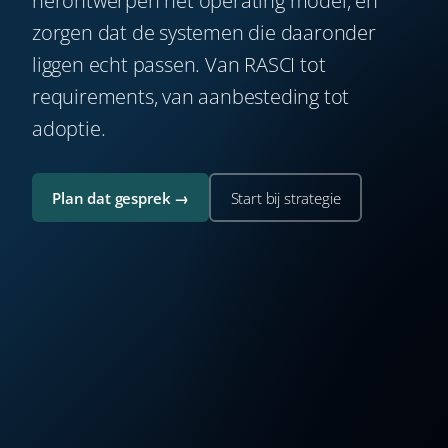
herontwerpen het operating model, én
zorgen dat de systemen die daaronder
liggen echt passen. Van RASCI tot
requirements, van aanbesteding tot
adoptie.
Plan dat gesprek →
Start bij strategie
SERVICE