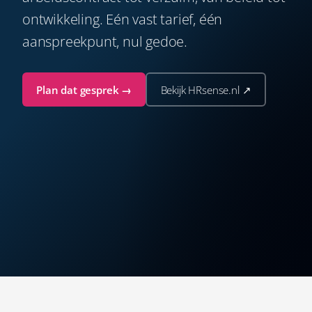
ontwikkeling. Eén vast tarief, één
aanspreekpunt, nul gedoe.
Plan dat gesprek →
Bekijk HRsense.nl ↗
SERVICE