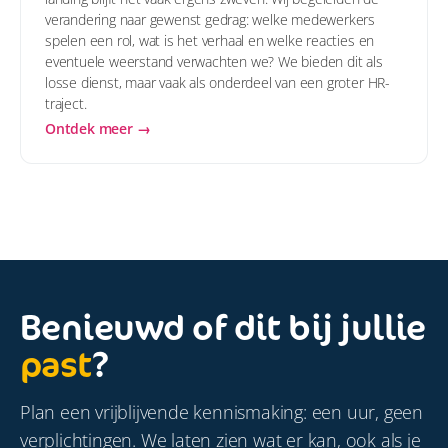
verandering naar gewenst gedrag: welke medewerkers
spelen een rol, wat is het verhaal en welke reacties en
eventuele weerstand verwachten we? We bieden dit als
losse dienst, maar vaak als onderdeel van een groter HR-
traject.
Ontdek meer →
Benieuwd of dit bij jullie
past
?
Plan een vrijblijvende kennismaking: een uur, geen
verplichtingen. We laten zien wat er kan, ook als je