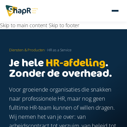
Skip to main content
Skip to footer
Diensten & Producten
· HR as a Service
Je hele
HR-afdeling
.
Zonder de overhead.
Voor groeiende organisaties die snakken
naar professionele HR, maar nog geen
fulltime HR-team kunnen of willen dragen.
Wij nemen het van je over: van
arbeidscontract tot verzuim, van beleid tot